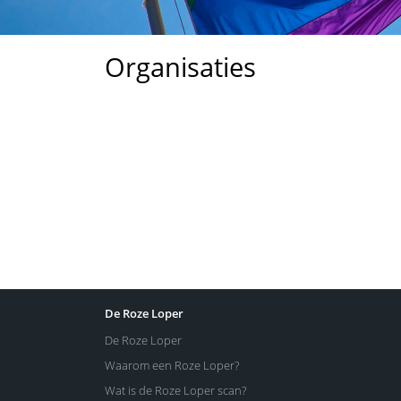
Organisaties
De Roze Loper
De Roze Loper
Waarom een Roze Loper?
Wat is de Roze Loper scan?