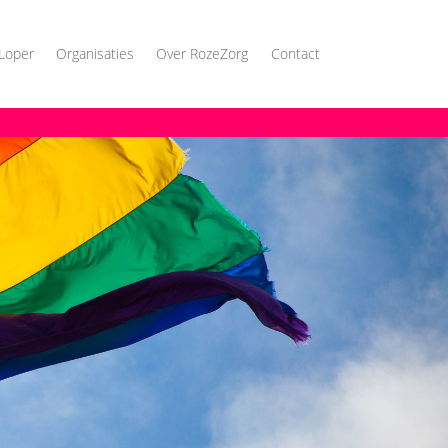
Loper
Organisaties
Over RozeZorg
Contact