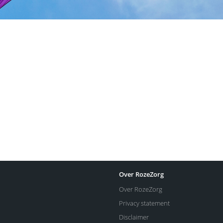
Over RozeZorg
Over RozeZorg
Privacy statement
Disclaimer