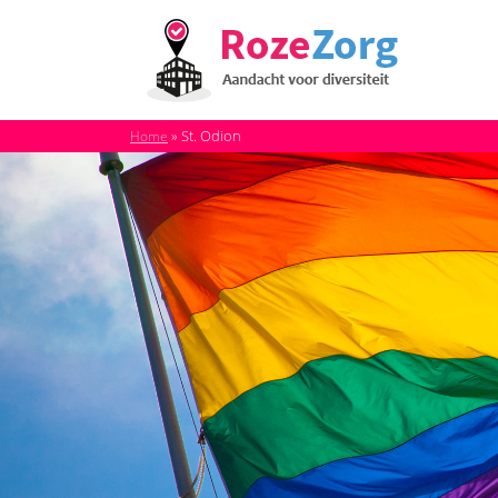
»
St. Odion
Home