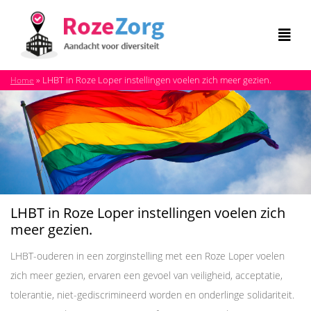
»
LHBT in Roze Loper instellingen voelen zich meer gezien.
Home
LHBT in Roze Loper instellingen voelen zich
meer gezien.
LHBT-ouderen in een zorginstelling met een Roze Loper voelen
zich meer gezien, ervaren een gevoel van veiligheid, acceptatie,
tolerantie, niet-gediscrimineerd worden en onderlinge solidariteit.