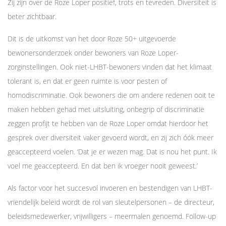
Zij zijn over de Roze Loper positief, trots en tevreden. Diversiteit is
beter zichtbaar.
Dit is de uitkomst van het door Roze 50+ uitgevoerde
bewonersonderzoek onder bewoners van Roze Loper-
zorginstellingen. Ook niet-LHBT-bewoners vinden dat het klimaat
tolerant is, en dat er geen ruimte is voor pesten of
homodiscriminatie. Ook bewoners die om andere redenen ooit te
maken hebben gehad met uitsluiting, onbegrip of discriminatie
zeggen profijt te hebben van de Roze Loper omdat hierdoor het
gesprek over diversiteit vaker gevoerd wordt, en zij zich óók meer
geaccepteerd voelen. ‘Dat je er wezen mag. Dat is nou het punt. Ik
voel me geaccepteerd. En dat ben ik vroeger nooit geweest.’
Als factor voor het succesvol invoeren en bestendigen van LHBT-
vriendelijk beleid wordt de rol van sleutelpersonen – de directeur,
beleidsmedewerker, vrijwilligers – meermalen genoemd. Follow-up