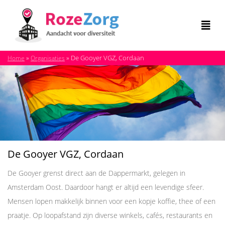
»
»
De Gooyer VGZ, Cordaan
Home
Organisaties
De Gooyer VGZ, Cordaan
De Gooyer grenst direct aan de Dappermarkt, gelegen in
Amsterdam Oost. Daardoor hangt er altijd een levendige sfeer.
Mensen lopen makkelijk binnen voor een kopje koffie, thee of een
praatje. Op loopafstand zijn diverse winkels, cafés, restaurants en