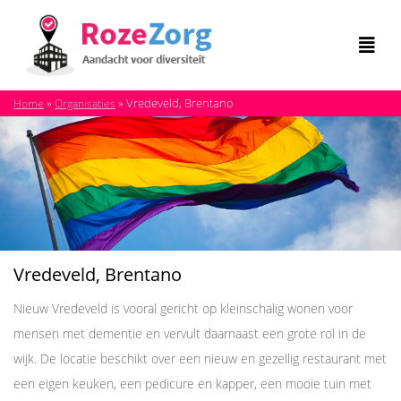
»
»
Vredeveld, Brentano
Home
Organisaties
Vredeveld, Brentano
Nieuw Vredeveld is vooral gericht op kleinschalig wonen voor
mensen met dementie en vervult daarnaast een grote rol in de
wijk. De locatie beschikt over een nieuw en gezellig restaurant met
een eigen keuken, een pedicure en kapper, een mooie tuin met