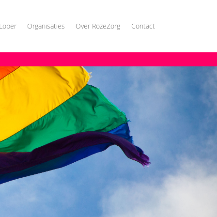
Loper
Organisaties
Over RozeZorg
Contact