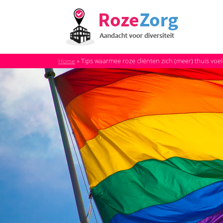
»
Tips waarmee roze cliënten zich (meer) thuis voel
Home