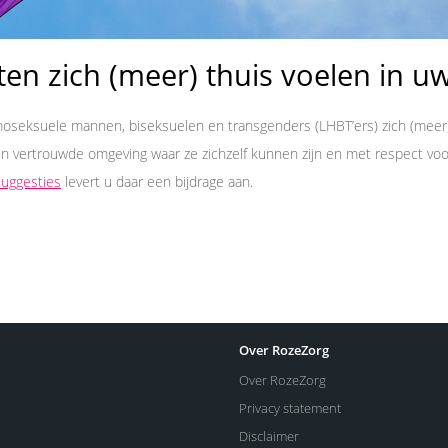
en zich (meer) thuis voelen in uw
seksuele mannen, biseksuelen en transgenders (LHBT’ers) zich (meer) th
en vertrouwde omgeving waar ze zichzelf kunnen zijn en met respect voor
suggesties
levert u daar een bijdrage aan.
Over RozeZorg
Over RozeZorg
Privacy statement
Disclaimer