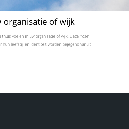
 organisatie of wijk
uis voelen in uw organisatie of wijk. Deze ‘roze’
 hun leefstijl en identiteit worden bejegend vanuit