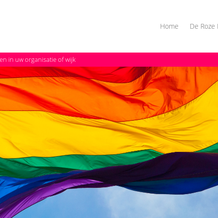
Home
De Roze 
en in uw organisatie of wijk