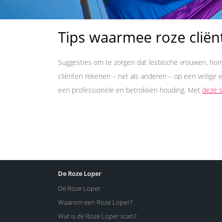
Tips waarmee roze cliënt
Suggesties om te zorgen dat lesbische vrouwen, homo
cliënten rekenen – net als anderen – op een veilige 
een professionele en betrokken houding. Met
deze 
De Roze Loper
De Roze Loper
Waarom een Roze Loper?
Wat is de Roze Loper scan?