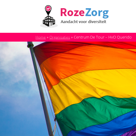
»
»
Centrum De Tour – HvO Querido
Home
Organisaties