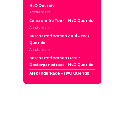
HvO Querido
Amsterdam
Centrum De Tour – HvO Querido
Amsterdam
Beschermd Wonen Zuid – HvO
Querido
Amsterdam
Beschermd Wonen Oost /
Oosterparkstraat – HvO Querido
Alexanderkade – HvO Querido