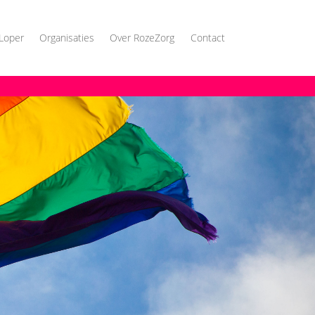
Loper
Organisaties
Over RozeZorg
Contact