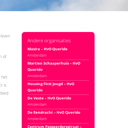
 leven
Andere organisaties
Masira – HvO Querido
Amsterdam
h of
Martien Schaaperhuis – HvO
.
Querido
Amsterdam
 het
Housing First Jeugd – HvO
r is
Querido
ebied
De Veste – HvO Querido
Amsterdam
De Eendracht – HvO Querido
Amsterdam
Centrum Passeerdersstraat –