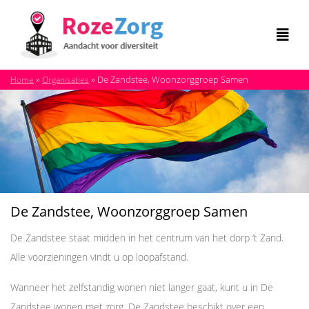
»
»
De Zandstee, Woonzorggroep Samen
Home
Organisaties
De Zandstee, Woonzorggroep Samen
De Zandstee staat midden in het centrum van het dorp ‘t Zand.
Alle voorzieningen vindt u op loopafstand.
Wanneer het zelfstandig wonen niet langer gaat, kunt u in De
Zandstee wonen met zorg. De Zandstee beschikt over een