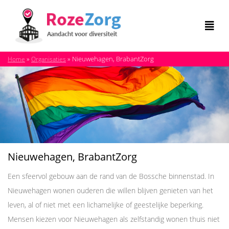
»
»
Nieuwehagen, BrabantZorg
Home
Organisaties
Nieuwehagen, BrabantZorg
Een sfeervol gebouw aan de rand van de Bossche binnenstad. In
Nieuwehagen wonen ouderen die willen blijven genieten van het
leven, al of niet met een lichamelijke of geestelijke beperking.
Mensen kiezen voor Nieuwehagen als zelfstandig wonen thuis niet