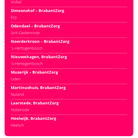
Volkel
Simeonshof – BrabantZorg
Erp
Odendael – BrabantZorg
Sint-Oedenrode
Noorderkroon – BrabantZorg
's-Hertogenbosch
Nieuwehagen, BrabantZorg
's-Hertogenbosch
Muzerijk – BrabantZorg
Uden
Martinushuis, BrabantZorg
Nuland
Laarstede, BrabantZorg
Nistelrode
Heelwijk, BrabantZorg
Heesch