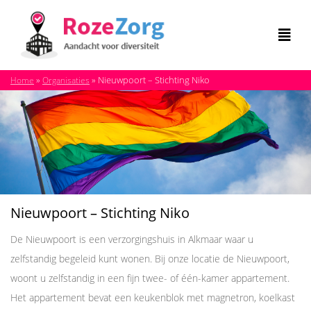
»
»
Nieuwpoort – Stichting Niko
Home
Organisaties
Nieuwpoort – Stichting Niko
De Nieuwpoort is een verzorgingshuis in Alkmaar waar u
zelfstandig begeleid kunt wonen. Bij onze locatie de Nieuwpoort,
woont u zelfstandig in een fijn twee- of één-kamer appartement.
Het appartement bevat een keukenblok met magnetron, koelkast