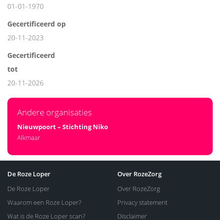
01-01-1970
Gecertificeerd op
20-11-2023
Gecertificeerd
tot
20-11-2026
Andere organisaties
Nieuwpoort – Stichting Niko
Alkmaar
De Roze Loper
Over RozeZorg
De Roze Loper
Over RozeZorg
Waarom een Roze Loper?
Privacy statement
Wat is de Roze Loper scan?
Disclaimer