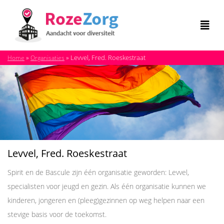
»
»
Levvel, Fred. Roeskestraat
Home
Organisaties
Levvel, Fred. Roeskestraat
Spirit en de Bascule zijn één organisatie geworden: Levvel,
specialisten voor jeugd en gezin. Als één organisatie kunnen we
kinderen, jongeren en (pleeg)gezinnen op weg helpen naar een
stevige basis voor de toekomst.