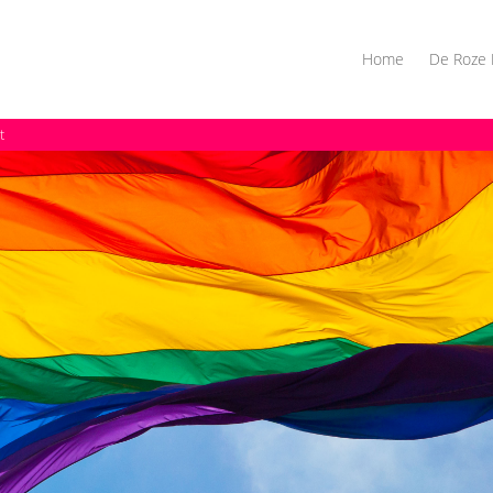
Home
De Roze 
t