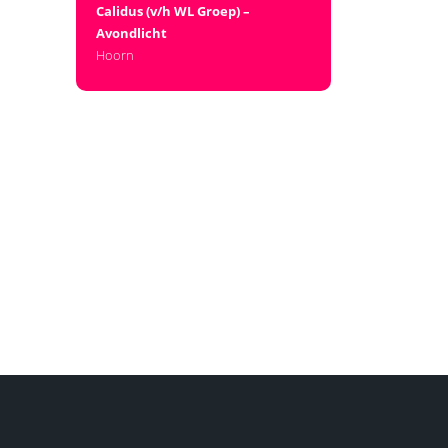
Calidus (v/h WL Groep) –
Avondlicht
Hoorn