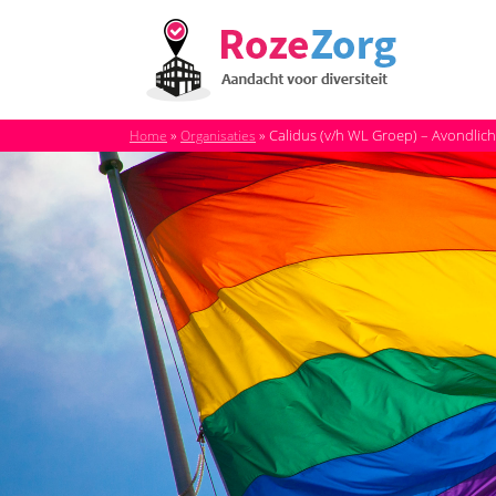
»
»
Calidus (v/h WL Groep) – Avondlich
Home
Organisaties