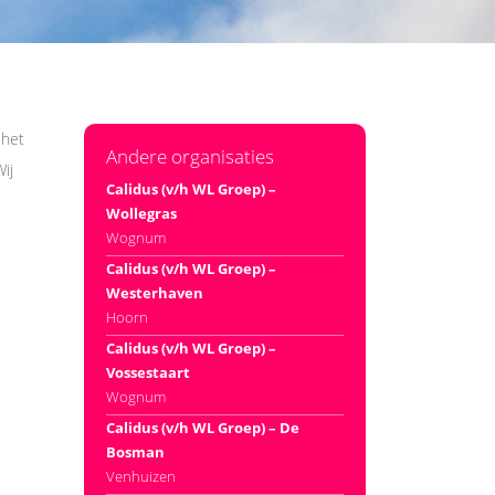
 het
Andere organisaties
ij
Calidus (v/h WL Groep) –
Wollegras
Wognum
Calidus (v/h WL Groep) –
Westerhaven
Hoorn
Calidus (v/h WL Groep) –
Vossestaart
Wognum
Calidus (v/h WL Groep) – De
Bosman
Venhuizen