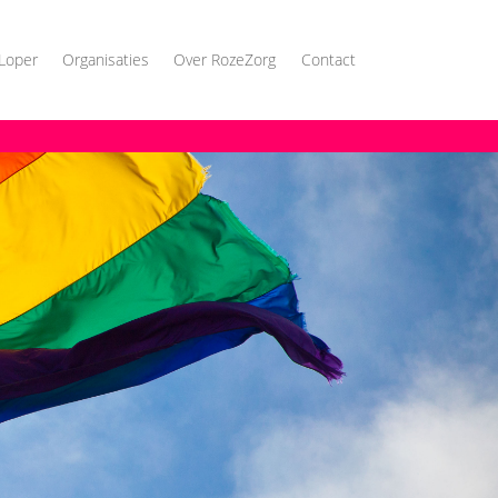
Loper
Organisaties
Over RozeZorg
Contact