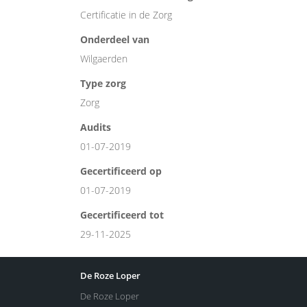
Certificatie in de Zorg
Onderdeel van
Wilgaerden
Type zorg
Zorg
Audits
01-07-2019
Gecertificeerd op
01-07-2019
Gecertificeerd tot
29-11-2025
De Roze Loper
De Roze Loper