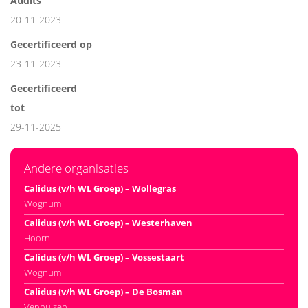
Audits
20-11-2023
Gecertificeerd op
23-11-2023
Gecertificeerd
tot
29-11-2025
Andere organisaties
Calidus (v/h WL Groep) – Wollegras
Wognum
Calidus (v/h WL Groep) – Westerhaven
Hoorn
Calidus (v/h WL Groep) – Vossestaart
Wognum
Calidus (v/h WL Groep) – De Bosman
Venhuizen