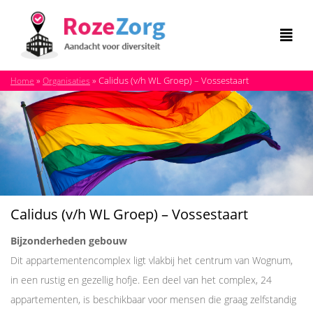
»
»
Calidus (v/h WL Groep) – Vossestaart
Home
Organisaties
Calidus (v/h WL Groep) – Vossestaart
Bijzonderheden gebouw
Dit appartementencomplex ligt vlakbij het centrum van Wognum,
in een rustig en gezellig hofje. Een deel van het complex, 24
appartementen, is beschikbaar voor mensen die graag zelfstandig