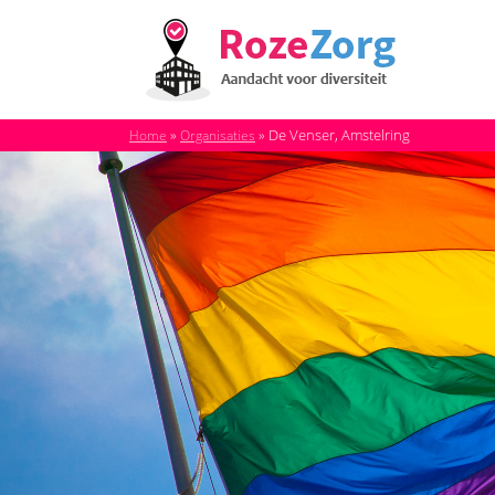
»
»
De Venser, Amstelring
Home
Organisaties