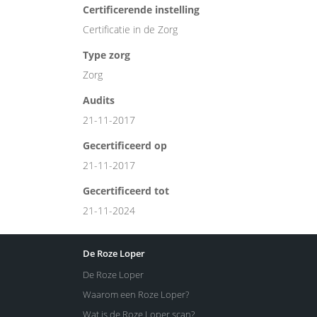
Certificerende instelling
Certificatie in de Zorg
Type zorg
Zorg
Audits
21-11-2017
Gecertificeerd op
21-11-2017
Gecertificeerd tot
21-11-2024
De Roze Loper
De Roze Loper
Waarom een Roze Loper?
Wat is de Roze Loper scan?