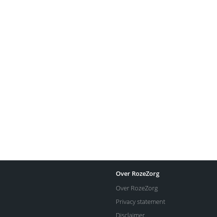
Over RozeZorg
Over RozeZorg
Privacy statement
Disclaimer