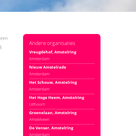
n een
Andere organisaties
j
Vreugdehof, Amstelring
Amsterdam
Nieuw Amstelrade
Amsterdam
Het Schouw, Amstelring
Amsterdam
Het Hoge Heem, Amstelring
Uithoorn
Groenelaan, Amstelring
Amstelveen
De Venser, Amstelring
Amsterdam