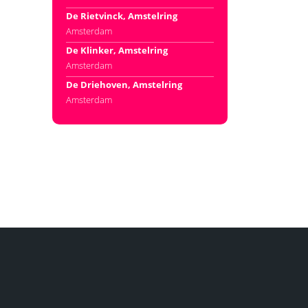
De Rietvinck, Amstelring
Amsterdam
De Klinker, Amstelring
Amsterdam
De Driehoven, Amstelring
Amsterdam