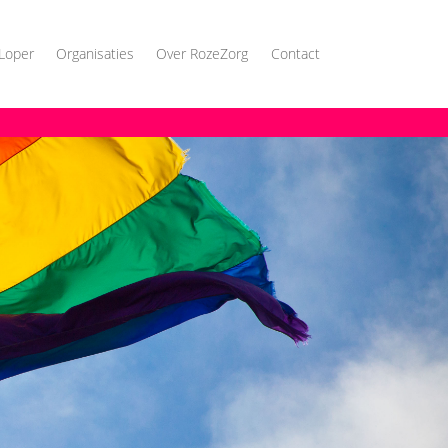
Loper
Organisaties
Over RozeZorg
Contact