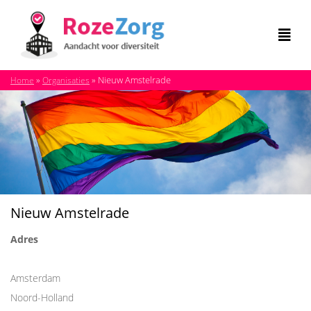
»
»
Nieuw Amstelrade
Home
Organisaties
Nieuw Amstelrade
Adres
Amsterdam
Noord-Holland