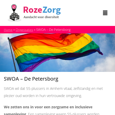
»
»
SWOA – De Petersborg
Home
Organisaties
SWOA – De Petersborg
SWOA wil dat 55-plussers in Arnhem vitaal, zelfstandig en met
plezier oud worden in hun vertrouwde omgeving.
We zetten ons in voor een zorgzame en inclusieve
samenleving
. Een samenleving waarin 55-plussers worden