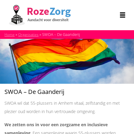
»
»
SWOA – De Gaanderij
Home
Organisaties
SWOA – De Gaanderij
SWOA wil dat 55-plussers in Arnhem vitaal, zelfstandig en met
plezier oud worden in hun vertrouwde omgeving.
We zetten ons in voor een zorgzame en inclusieve
samenleving
. Een samenleving waarin 55-plussers worden