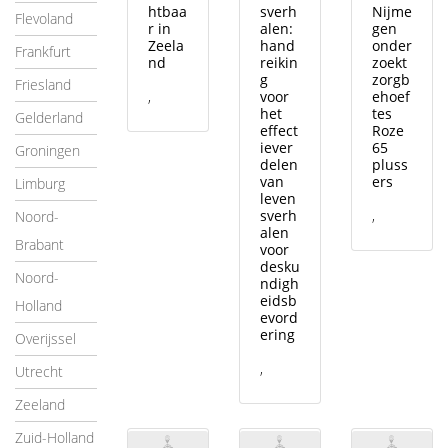
htbaa
sverh
Nijme
Flevoland
r in
alen:
gen
Zeela
hand
onder
Frankfurt
nd
reikin
zoekt
g
zorgb
Friesland
,
voor
ehoef
het
tes
Gelderland
effect
Roze
iever
65
Groningen
delen
pluss
van
ers
Limburg
leven
sverh
,
Noord-
alen
Brabant
voor
desku
Noord-
ndigh
eidsb
Holland
evord
ering
Overijssel
,
Utrecht
Zeeland
Zuid-Holland