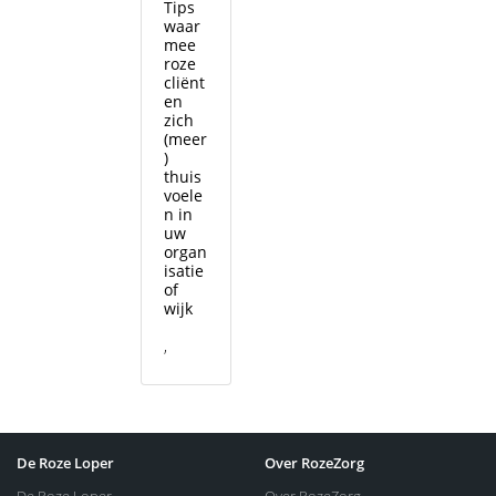
Tips
waar
mee
roze
cliënt
en
zich
(meer
)
thuis
voele
n in
uw
organ
isatie
of
wijk
,
De Roze Loper
Over RozeZorg