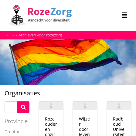
»
Archieven voor rozezorg
Home
Organisaties
Roze
Wijze
Radb
Provincie
ouder
r
oud
en
door
Unive
Drenthe
onzic
leven
rsiteit