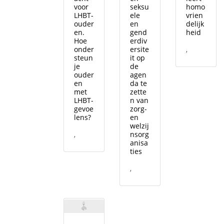
voor
seksu
homo
LHBT-
ele
vrien
ouder
en
delijk
en.
gend
heid
Hoe
erdiv
onder
ersite
,
steun
it op
je
de
ouder
agen
en
da te
met
zette
LHBT-
n van
gevoe
zorg-
lens?
en
welzij
,
nsorg
anisa
ties
,