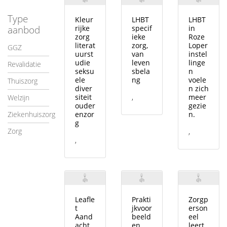
Type
Kleur
LHBT
LHBT
aanbod
rijke
specif
in
zorg
ieke
Roze
literat
zorg,
Loper
GGZ
uurst
van
instel
udie
leven
linge
Revalidatie
seksu
sbela
n
ele
ng
voele
Thuiszorg
diver
n zich
siteit
,
meer
Welzijn
ouder
gezie
Ziekenhuiszorg
enzor
n.
g
Zorg
,
,
Leafle
Prakti
Zorgp
t
jkvoor
erson
Aand
beeld
eel
acht
en
leert