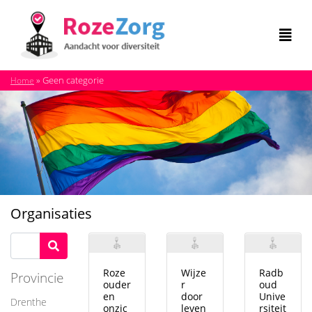
»
Geen categorie
Home
Organisaties
Roze
Wijze
Radb
Provincie
ouder
r
oud
en
door
Unive
Drenthe
onzic
leven
rsiteit