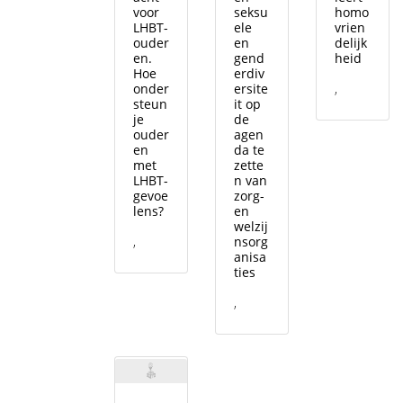
voor
seksu
homo
LHBT-
ele
vrien
ouder
en
delijk
en.
gend
heid
Hoe
erdiv
onder
ersite
,
steun
it op
je
de
ouder
agen
en
da te
met
zette
LHBT-
n van
gevoe
zorg-
lens?
en
welzij
,
nsorg
anisa
ties
,