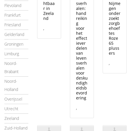
htbaa
sverh
Nijme
Flevoland
r in
alen:
gen
Zeela
hand
onder
Frankfurt
nd
reikin
zoekt
g
zorgb
Friesland
,
voor
ehoef
het
tes
Gelderland
effect
Roze
iever
65
Groningen
delen
pluss
van
ers
Limburg
leven
sverh
,
Noord-
alen
Brabant
voor
desku
Noord-
ndigh
eidsb
Holland
evord
ering
Overijssel
,
Utrecht
Zeeland
Zuid-Holland