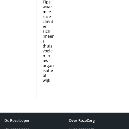
Tips
waar
mee
roze
cliënt
en
zich
(meer
)
thuis
voele
n in
uw
organ
isatie
of
wijk
,
De Roze Loper
Over RozeZorg