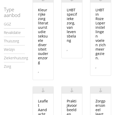
Type
Kleur
LHBT
LHBT
aanbod
rijke
specif
in
zorg
ieke
Roze
literat
zorg,
Loper
GGZ
uurst
van
instel
udie
leven
linge
Revalidatie
seksu
sbela
n
ele
ng
voele
Thuiszorg
diver
n zich
siteit
,
meer
Welzijn
ouder
gezie
Ziekenhuiszorg
enzor
n.
g
Zorg
,
,
Leafle
Prakti
Zorgp
t
jkvoor
erson
Aand
beeld
eel
acht
en
leert