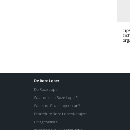
Tip
zic
org
,
De Roze Loper
De Roze Loper
Waarom een Roze Loper?
Wat is de Roze Loper scan?
Procedure Roze Loper® traject
Uitleg thema’s