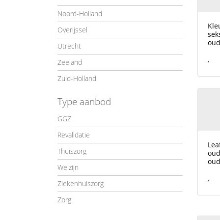
Noord-Holland
Kle
Overijssel
sek
oud
Utrecht
,
Zeeland
Zuid-Holland
Type aanbod
GGZ
Revalidatie
Lea
Thuiszorg
oud
oud
Welzijn
,
Ziekenhuiszorg
Zorg