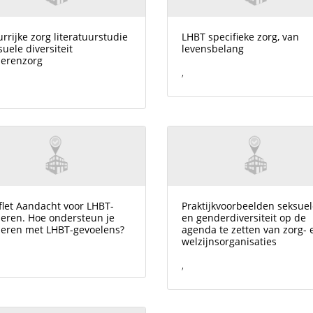
urrijke zorg literatuurstudie
LHBT specifieke zorg, van
suele diversiteit
levensbelang
erenzorg
,
flet Aandacht voor LHBT-
Praktijkvoorbeelden seksue
eren. Hoe ondersteun je
en genderdiversiteit op de
eren met LHBT-gevoelens?
agenda te zetten van zorg- 
welzijnsorganisaties
,