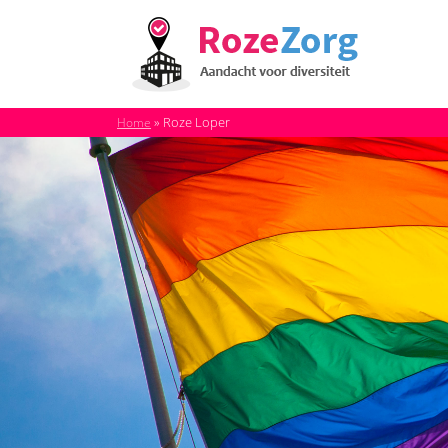
»
Roze Loper
Home