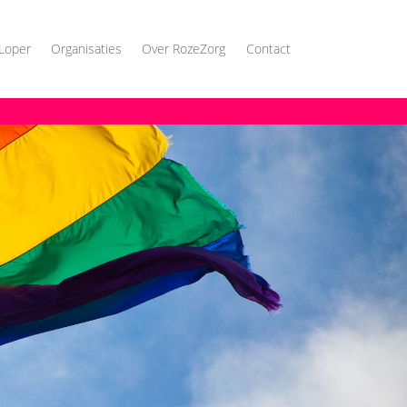
Loper
Organisaties
Over RozeZorg
Contact