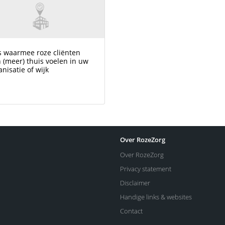
s waarmee roze cliënten
h (meer) thuis voelen in uw
anisatie of wijk
Over RozeZorg
Over RozeZorg
Privacy statement
Disclaimer
Handige links & websites
Contact